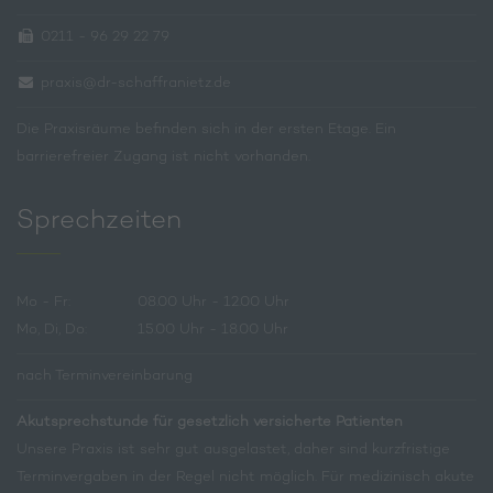
0211 - 96 29 22 79
praxis@dr-schaffranietz.de
Die Praxisräume befinden sich in der ersten Etage. Ein
barrierefreier Zugang ist nicht vorhanden.
Sprechzeiten
Mo - Fr:
08.00 Uhr - 12.00 Uhr
Mo, Di, Do:
15.00 Uhr - 18.00 Uhr
nach Terminvereinbarung
Akutsprechstunde für gesetzlich versicherte Patienten
Unsere Praxis ist sehr gut ausgelastet, daher sind kurzfristige
Terminvergaben in der Regel nicht möglich. Für medizinisch akute