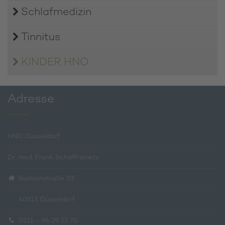
Schlafmedizin
Tinnitus
KINDER HNO
Adresse
HNO Düsseldorf
Dr. med. Frank Schaffranietz
Bastionstraße 33
40213 Düsseldorf
0211 - 96 29 22 70